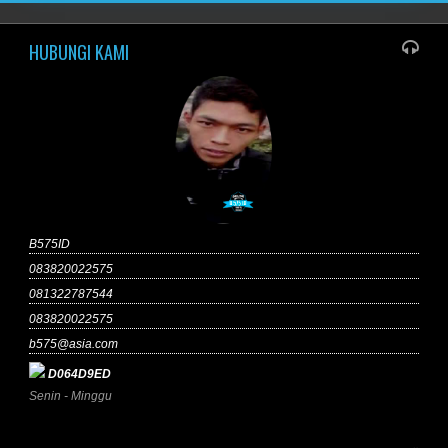
HUBUNGI KAMI
B575ID
083820022575
081322787544
083820022575
b575@asia.com
D064D9ED
Senin - Minggu