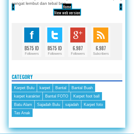
sangat lembut dan tebal beg...
‹
Home
›
View web version
B575 ID
B575 ID
6.987
6.987
Followers
Followers
Followers
Subcribers
CATEGORY
Karpet Bulu
karpet
Bantal
Bantal Buah
karpet karakter
Bantal FOTO
Karpet foot ball
Batu Alam
Sajadah Bulu
sajadah
Karpet foto
Tas Anak